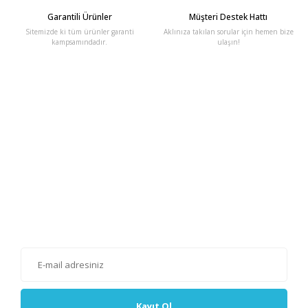
Garantili Ürünler
Müşteri Destek Hattı
Sitemizde ki tüm ürünler garanti
Aklınıza takılan sorular için hemen bize
kampsamındadır.
ulaşın!
E-Bülten'e Kayıt Olun
Haber listemize kayıt olarak kampanyalardan, haberdar
olabilirsiniz.
Kayıt Ol