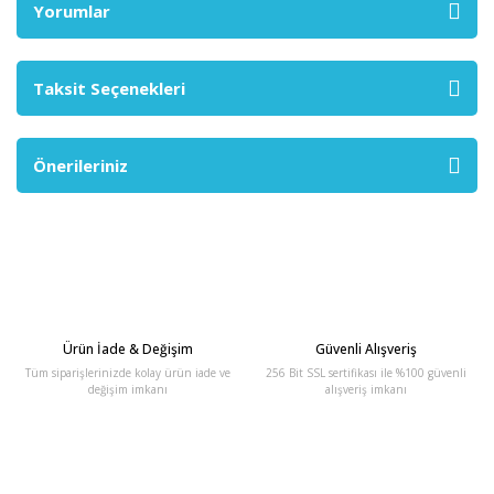
Yorumlar
Taksit Seçenekleri
Önerileriniz
Ürün İade & Değişim
Güvenli Alışveriş
Tüm siparişlerinizde kolay ürün iade ve
256 Bit SSL sertifikası ile %100 güvenli
değişim imkanı
alışveriş imkanı