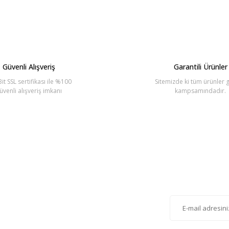
Güvenli Alışveriş
Garantili Ürünler
it SSL sertifikası ile %100
Sitemizde ki tüm ürünler g
üvenli alışveriş imkanı
kampsamındadır.
lten'e Kayıt Olun
istemize kayıt olarak kampanyalardan, haberdar
siniz.