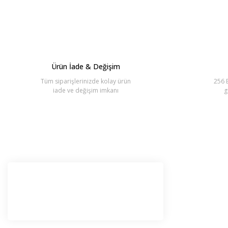
Ürün İade & Değişim
Tüm siparişlerinizde kolay ürün
256 B
iade ve değişim imkanı
g
E-Bü
Haber l
olabilir