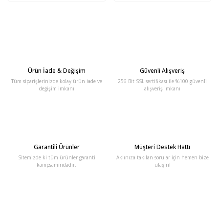
Ürün İade & Değişim
Güvenli Alışveriş
Tüm siparişlerinizde kolay ürün iade ve
256 Bit SSL sertifikası ile %100 güvenli
değişim imkanı
alışveriş imkanı
Garantili Ürünler
Müşteri Destek Hattı
Sitemizde ki tüm ürünler garanti
Aklınıza takılan sorular için hemen bize
kampsamındadır.
ulaşın!