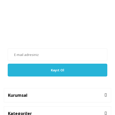
E-Bülten'e Kayıt Olun
Haber listemize kayıt olarak kampanyalardan, haberdar
olabilirsiniz.
Kayıt Ol
Kurumsal
Kategoriler