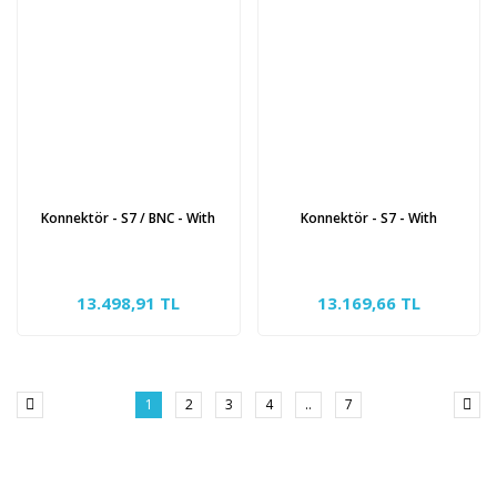
Konnektör - S7 / BNC - With
Konnektör - S7 - With
13.498,91 TL
13.169,66 TL
1
2
3
4
..
7