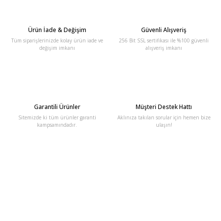
Ürün İade & Değişim
Güvenli Alışveriş
Tüm siparişlerinizde kolay ürün iade ve
256 Bit SSL sertifikası ile %100 güvenli
değişim imkanı
alışveriş imkanı
Garantili Ürünler
Müşteri Destek Hattı
Sitemizde ki tüm ürünler garanti
Aklınıza takılan sorular için hemen bize
kampsamındadır.
ulaşın!