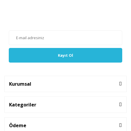
E-Bülten'e Kayıt Olun
Haber listemize kayıt olarak kampanyalardan, haberdar
olabilirsiniz.
Kayıt Ol
Kurumsal
Kategoriler
Ödeme