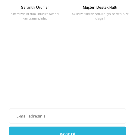
Garantili Ürünler
Müşteri Destek Hattı
Sitemizde ki tüm ürünler garanti
Aklınıza takılan sorular için hemen bize
kampsamındadır.
ulaşın!
E-Bülten'e Kayıt Olun
Haber listemize kayıt olarak kampanyalardan, haberdar
olabilirsiniz.
Kayıt Ol