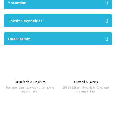
Yorumlar
Taksit Seçenekleri
Önerileriniz
Ürün İade & Değişim
Güvenli Alışveriş
Tüm siparişlerinizde kolay ürün iade ve
256 Bit SSL sertifikası ile %100 güvenli
değişim imkanı
alışveriş imkanı