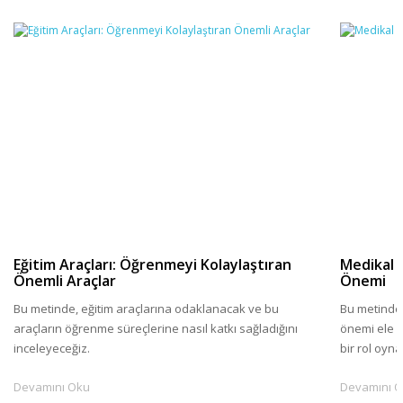
Eğitim Araçları: Öğrenmeyi Kolaylaştıran
Medikal Ü
Önemli Araçlar
Önemi
Bu metinde, eğitim araçlarına odaklanacak ve bu
Bu metinde,
araçların öğrenme süreçlerine nasıl katkı sağladığını
önemi ele a
inceleyeceğiz.
bir rol oyna
iyileştirdiği 
Devamını Oku
Devamını 