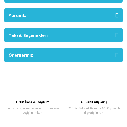
Yorumlar
Taksit Seçenekleri
Önerileriniz
Ürün İade & Değişim
Güvenli Alışveriş
Tüm siparişlerinizde kolay ürün iade ve
256 Bit SSL sertifikası ile %100 güvenli
değişim imkanı
alışveriş imkanı