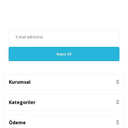
E-Bülten'e Kayıt Olun
Haber listemize kayıt olarak kampanyalardan, haberdar
olabilirsiniz.
Kayıt Ol
Kurumsal
Kategoriler
Ödeme