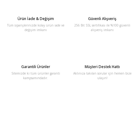
Ürün İade & Değişim
Güvenli Alışveriş
Tüm siparişlerinizde kolay ürün iade ve
256 Bit SSL sertifikası ile %100 güvenli
değişim imkanı
alışveriş imkanı
Garantili Ürünler
Müşteri Destek Hattı
Sitemizde ki tüm ürünler garanti
Aklınıza takılan sorular için hemen bize
kampsamındadır.
ulaşın!