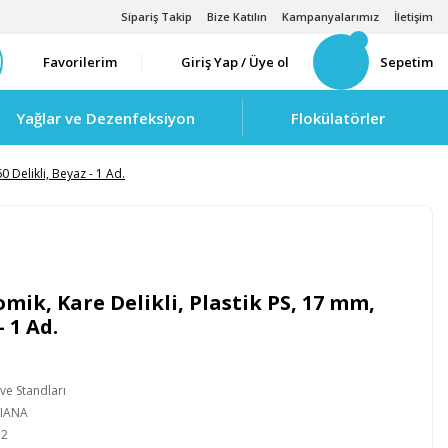
Sipariş Takip
Bize Katılın
Kampanyalarımız
İletişim
Favorilerim
Giriş Yap / Üye ol
Sepetim
Yağlar ve Dezenfeksiyon
Flokülatörler
0 Delikli, Beyaz - 1 Ad.
mik, Kare Delikli, Plastik PS, 17 mm,
- 1 Ad.
ve Standları
LIANA
12