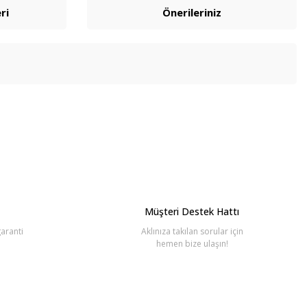
ri
Önerileriniz
bilirsiniz.
Müşteri Destek Hattı
aranti
Aklınıza takılan sorular için
hemen bize ulaşın!