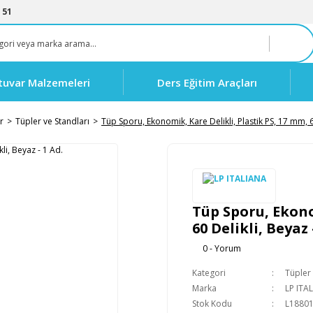
 51
tuvar Malzemeleri
Ders Eğitim Araçları
r
Tüpler ve Standları
Tüp Sporu, Ekonomik, Kare Delikli, Plastik PS, 17 mm, 6
Tüp Sporu, Ekono
60 Delikli, Beyaz 
0 - Yorum
Kategori
Tüpler 
Marka
LP ITA
Stok Kodu
L1880