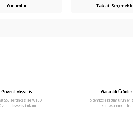
Yorumlar
Taksit Seçenekle
arda yetersiz gördüğünüz noktaları öneri formunu kullanarak tarafımıza ilete
Bu ürüne ilk yorumu siz yapın!
Yorum Yaz
Güvenli Alışveriş
Garantili Ürünler
it SSL sertifikası ile %100
Sitemizde ki tüm ürünler g
üvenli alışveriş imkanı
kampsamındadır.