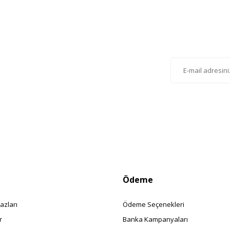
Gönder
lten'e Kayıt Olun
istemize kayıt olarak kampanyalardan, haberdar
siniz.
Ödeme
azları
Ödeme Seçenekleri
r
Banka Kampanyaları