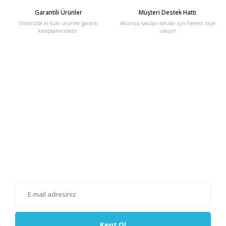
Garantili Ürünler
Müşteri Destek Hattı
Sitemizde ki tüm ürünler garanti
Aklınıza takılan sorular için hemen bize
kampsamındadır.
ulaşın!
E-Bülten'e Kayıt Olun
Haber listemize kayıt olarak kampanyalardan, haberdar
olabilirsiniz.
Kayıt Ol