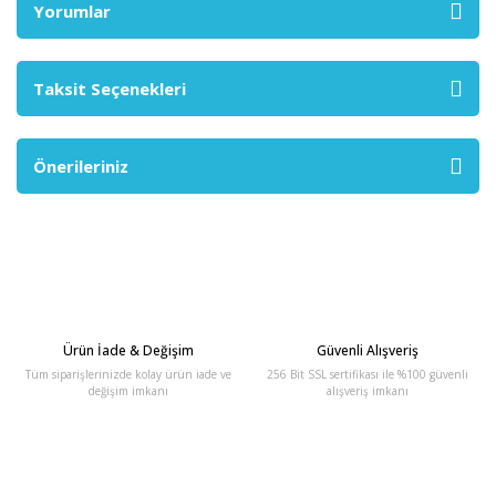
Yorumlar
Taksit Seçenekleri
Önerileriniz
Ürün İade & Değişim
Güvenli Alışveriş
Tüm siparişlerinizde kolay ürün iade ve
256 Bit SSL sertifikası ile %100 güvenli
değişim imkanı
alışveriş imkanı