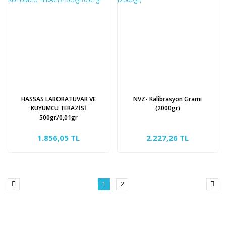
HASSAS LABORATUVAR VE
NVZ- Kalibrasyon Gramı
KUYUMCU TERAZİSİ
(2000gr)
500gr/0,01gr
1.856,05 TL
2.227,26 TL
1
2