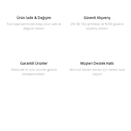
Ürün İade & Değişim
Güvenli Alışveriş
Tüm siparişlerinizde kolay ürün iade ve
256 Bit SSL sertifikası ile %100 güvenli
değişim imkanı
alışveriş imkanı
Garantili Ürünler
Müşteri Destek Hattı
Sitemizde ki tüm ürünler garanti
Aklınıza takılan sorular için hemen bize
kampsamındadır.
ulaşın!