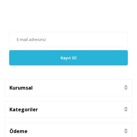
E-Bülten'e Kayıt Olun
Haber listemize kayıt olarak kampanyalardan, haberdar
olabilirsiniz.
Kayıt Ol
Kurumsal
Kategoriler
Ödeme