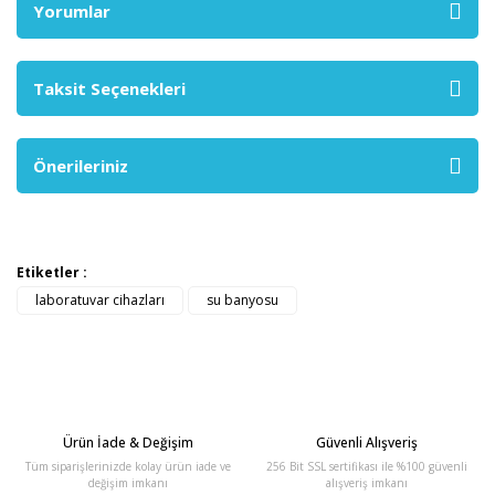
Yorumlar
Taksit Seçenekleri
Önerileriniz
Etiketler :
laboratuvar cihazları
su banyosu
Ürün İade & Değişim
Güvenli Alışveriş
Tüm siparişlerinizde kolay ürün iade ve
256 Bit SSL sertifikası ile %100 güvenli
değişim imkanı
alışveriş imkanı