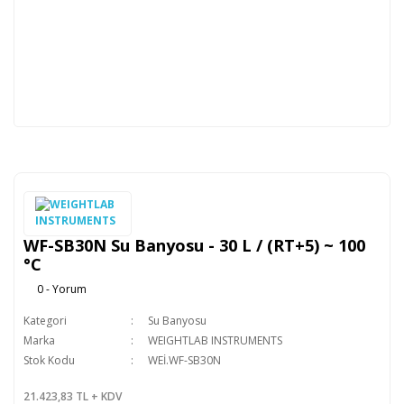
WF-SB30N Su Banyosu - 30 L / (RT+5) ~ 100
°C
0 - Yorum
Kategori
Su Banyosu
Marka
WEIGHTLAB INSTRUMENTS
Stok Kodu
WEİ.WF-SB30N
21.423,83 TL + KDV