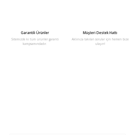
Garantili Ürünler
Müşteri Destek Hattı
Sitemizde ki tüm ürünler garanti
Aklınıza takılan sorular için hemen bize
kampsamındadır.
ulaşın!
E-Bülten'e Kayıt Olun
Haber listemize kayıt olarak kampanyalardan, haberdar
olabilirsiniz.