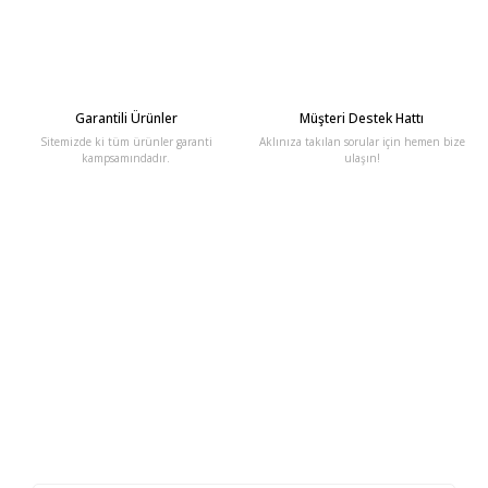
Garantili Ürünler
Müşteri Destek Hattı
Sitemizde ki tüm ürünler garanti
Aklınıza takılan sorular için hemen bize
kampsamındadır.
ulaşın!
E-Bülten'e Kayıt Olun
Haber listemize kayıt olarak kampanyalardan, haberdar
olabilirsiniz.