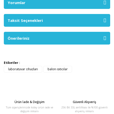
Yorumlar
Taksit Seçenekleri
Önerileriniz
Etiketler :
laboratuvar cihazları
balon ısıtıcılar
Ürün İade & Değişim
Güvenli Alışveriş
Tüm siparişlerinizde kolay ürün iade ve
256 Bit SSL sertifikası ile %100 güvenli
değişim imkanı
alışveriş imkanı