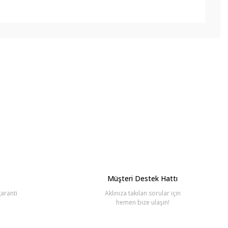
bilirsiniz.
Müşteri Destek Hattı
aranti
Aklınıza takılan sorular için
hemen bize ulaşın!