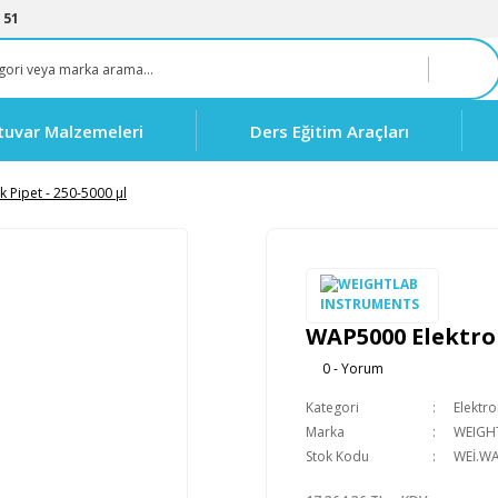
 51
tuvar Malzemeleri
Ders Eğitim Araçları
 Pipet - 250-5000 μl
WAP5000 Elektron
0 - Yorum
Kategori
Elektro
Marka
WEIGH
Stok Kodu
WEİ.W