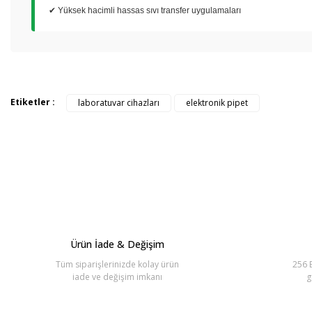
✔ Yüksek hacimli hassas sıvı transfer uygulamaları
Bu ürünün fiyat bilgisi, resim, ürün açıklamalarında ve diğer konul
Görüş ve önerileriniz için teşekkür ederiz.
Etiketler :
laboratuvar cihazları
elektronik pipet
Ürün resmi kalitesiz, bozuk veya görüntülenemiyor.
Ürün açıklamasında eksik bilgiler bulunuyor.
Ürün bilgilerinde hatalar bulunuyor.
Ürün fiyatı diğer sitelerden daha pahalı.
Bu ürüne benzer farklı alternatifler olmalı.
Ürün İade & Değişim
Tüm siparişlerinizde kolay ürün
256 B
iade ve değişim imkanı
g