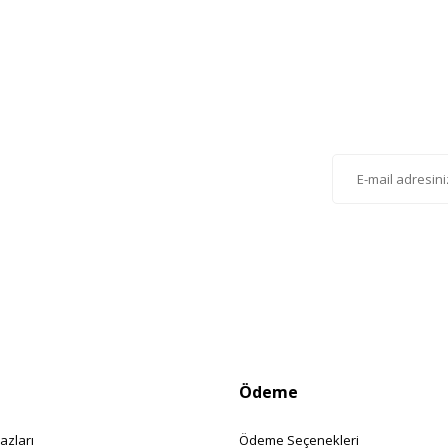
lten'e Kayıt Olun
istemize kayıt olarak kampanyalardan, haberdar
siniz.
Ödeme
azları
Ödeme Seçenekleri