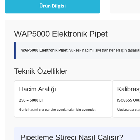
Ürün Bilgisi
WAP5000 Elektronik Pipet
WAP5000 Elektronik Pipet
, yüksek hacimli sıvı transferleri için tas
Teknik Özellikler
Hacim Aralığı
Kalibra
250 – 5000 µl
ISO8655 Uy
Geniş hacimli sıvı transfer uygulamaları için uygundur.
Uluslararası st
Pipetleme Süreci Nasıl Çalışır?