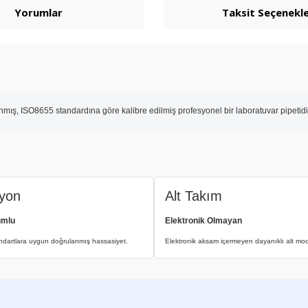
Yorumlar
Taksit Seçenekle
arlanmış, ISO8655 standardına göre kalibre edilmiş profesyonel bir laboratuvar pipet
syon
Alt Takım
umlu
Elektronik Olmayan
andartlara uygun doğrulanmış hassasiyet.
Elektronik aksam içermeyen dayanıklı alt mod