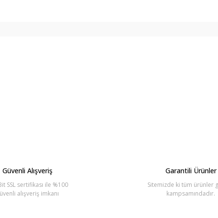
arda yetersiz gördüğünüz noktaları öneri formunu kullanarak tarafımıza ilete
Bu ürüne ilk yorumu siz yapın!
Yorum Yaz
Güvenli Alışveriş
Garantili Ürünler
it SSL sertifikası ile %100
Sitemizde ki tüm ürünler g
üvenli alışveriş imkanı
kampsamındadır.
Gönder