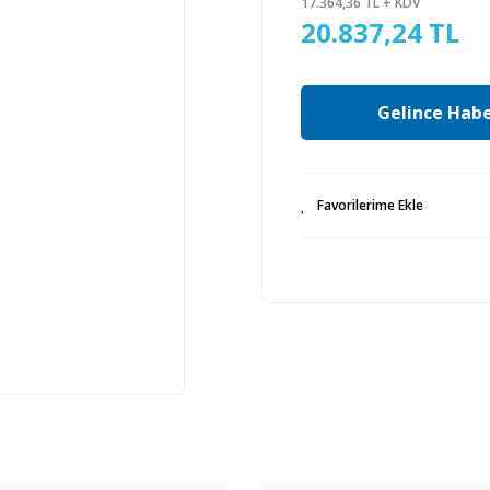
17.364,36 TL + KDV
20.837,24 TL
Gelince Habe