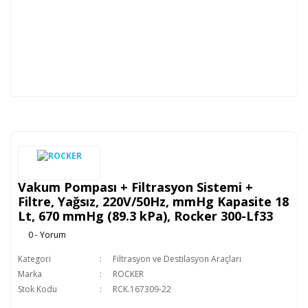
Vakum Pompası + Filtrasyon Sistemi +
Filtre, Yağsız, 220V/50Hz, mmHg Kapasite 18
Lt, 670 mmHg (89.3 kPa), Rocker 300-Lf33
0 - Yorum
Kategori
Filtrasyon ve Destilasyon Araçları
Marka
ROCKER
Stok Kodu
RCK.167309-22