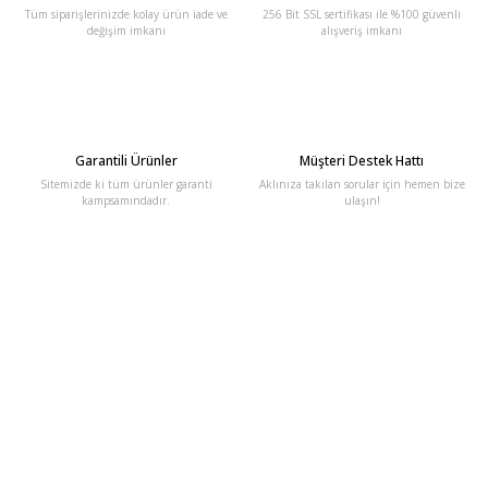
Tüm siparişlerinizde kolay ürün iade ve
256 Bit SSL sertifikası ile %100 güvenli
değişim imkanı
alışveriş imkanı
Garantili Ürünler
Müşteri Destek Hattı
Sitemizde ki tüm ürünler garanti
Aklınıza takılan sorular için hemen bize
kampsamındadır.
ulaşın!
E-Bülten'e Kayıt Olun
Haber listemize kayıt olarak kampanyalardan, haberdar