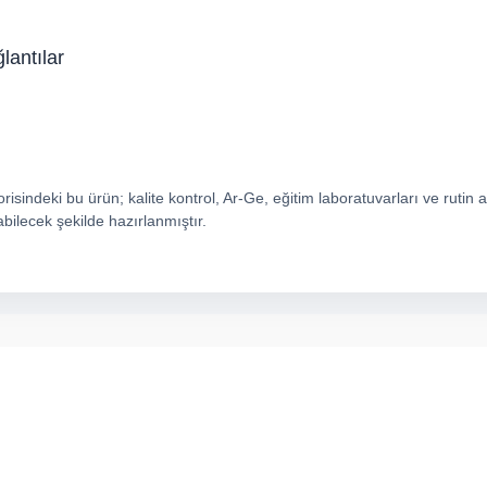
antılar
sindeki bu ürün; kalite kontrol, Ar-Ge, eğitim laboratuvarları ve rutin a
abilecek şekilde hazırlanmıştır.
arda yetersiz gördüğünüz noktaları öneri formunu kullanarak tarafımıza ilete
Bu ürüne ilk yorumu siz yapın!