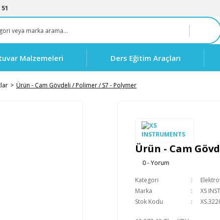
 51
tuvar Malzemeleri
Ders Eğitim Araçları
tlar
Ürün - Cam Gövdeli / Polimer / S7 - Polymer
Ürün - Cam Gövde
0 - Yorum
Kategori
Elektro
Marka
XS IN
Stok Kodu
XS.322