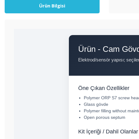
Ürün Bilgisi
Ürün - Cam Gövde
Elektrod/sensör yapısı; seçile
Öne Çıkan Özellikler
Polymer ORP S7 screw hea
Glass gövde
Polymer filling without mai
Open porous septum
Kit İçeriği / Dahil Olanlar