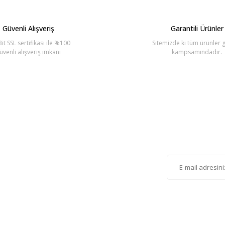
Yorum Yaz
Güvenli Alışveriş
Garantili Ürünler
it SSL sertifikası ile %100
Sitemizde ki tüm ürünler g
üvenli alışveriş imkanı
kampsamındadır.
Gönder
lten'e Kayıt Olun
istemize kayıt olarak kampanyalardan, haberdar
siniz.