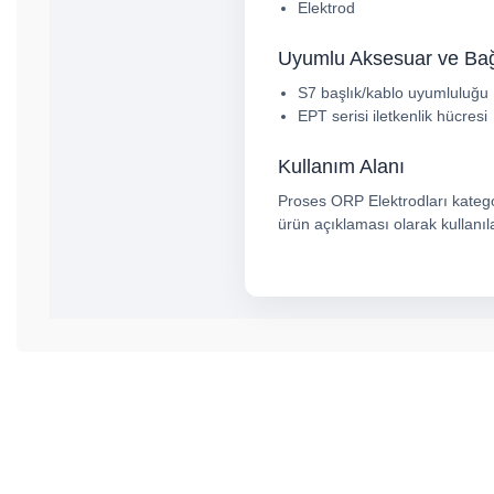
Elektrod
Uyumlu Aksesuar ve Bağl
S7 başlık/kablo uyumluluğu
EPT serisi iletkenlik hücresi
Kullanım Alanı
Proses ORP Elektrodları kategori
ürün açıklaması olarak kullanıl
Bu ürünün fiyat bilgisi, resim, ürün açıklamalarında ve diğer konul
Görüş ve önerileriniz için teşekkür ederiz.
Ürün resmi kalitesiz, bozuk veya görüntülenemiyor.