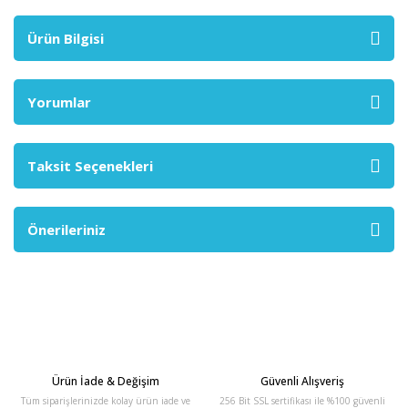
Ürün Bilgisi
Yorumlar
Taksit Seçenekleri
Önerileriniz
Ürün İade & Değişim
Güvenli Alışveriş
Tüm siparişlerinizde kolay ürün iade ve
256 Bit SSL sertifikası ile %100 güvenli