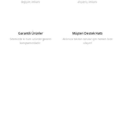
değişim imkanı
alışveriş imkanı
Garantili Ürünler
Müşteri Destek Hattı
Sitemizde ki tüm ürünler garanti
Aklınıza takılan sorular için hemen bize
kampsamındadır.
ulaşın!
E-Bülten'e Kayıt Olun
Haber listemize kayıt olarak kampanyalardan, haberdar
olabilirsiniz.