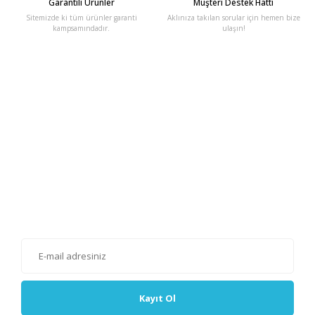
Garantili Ürünler
Müşteri Destek Hattı
Sitemizde ki tüm ürünler garanti
Aklınıza takılan sorular için hemen bize
kampsamındadır.
ulaşın!
E-Bülten'e Kayıt Olun
Haber listemize kayıt olarak kampanyalardan, haberdar
olabilirsiniz.
Kayıt Ol