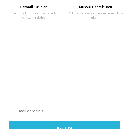
Garantili Ürünler
Müşteri Destek Hattı
Sitemizde ki tüm ürünler garanti
Aklınıza takılan sorular için hemen bize
kampsamındadır.
ulaşın!
E-Bülten'e Kayıt Olun
Haber listemize kayıt olarak kampanyalardan, haberdar
olabilirsiniz.
Kayıt Ol