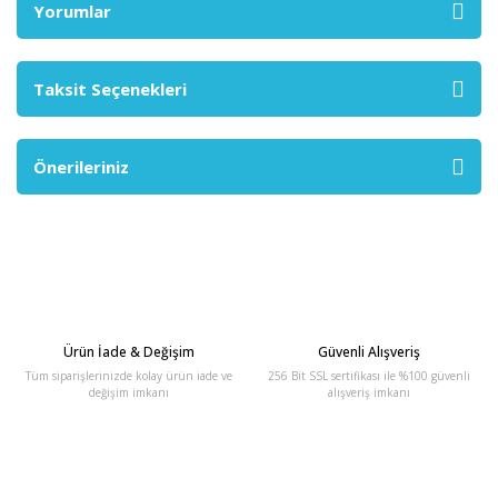
Yorumlar
Taksit Seçenekleri
Önerileriniz
Ürün İade & Değişim
Güvenli Alışveriş
Tüm siparişlerinizde kolay ürün iade ve
256 Bit SSL sertifikası ile %100 güvenli
değişim imkanı
alışveriş imkanı