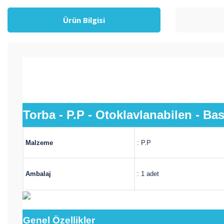
Ürün Bilgisi
Torba - P.P - Otoklavlanabilen - Bas
Malzeme
: P.P
Ambalaj
: 1 adet
Genel
Özellikler