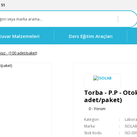
 51
tuvar Malzemeleri
Ders Eğitim Araçları
ısız - (100 adet/paket)
Torba - P.P - Oto
adet/paket)
0 - Yorum
Kategori
Labora
Marka
İSOLA
Stok Kodu
ISO.03