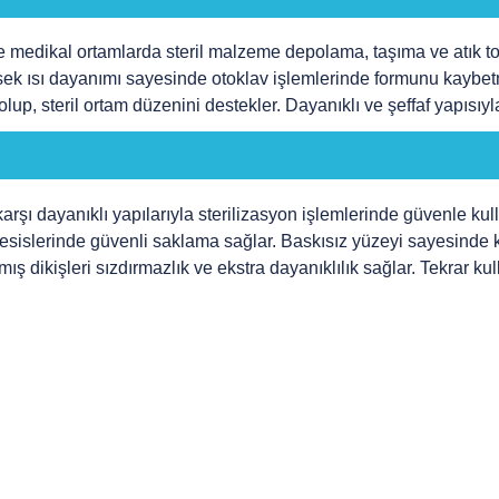
ve medikal ortamlarda steril malzeme depolama, taşıma ve atık top
sek ısı dayanımı sayesinde otoklav işlemlerinde formunu kaybetm
up, steril ortam düzenini destekler. Dayanıklı ve şeffaf yapısıyl
karşı dayanıklı yapılarıyla sterilizasyon işlemlerinde güvenle kul
 tesislerinde güvenli saklama sağlar. Baskısız yüzeyi sayesinde ku
ılmış dikişleri sızdırmazlık ve ekstra dayanıklılık sağlar. Tekrar