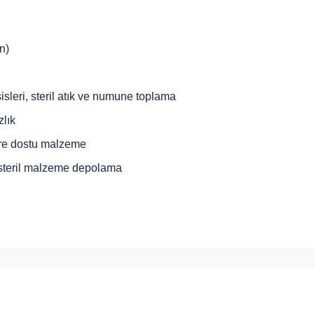
n)
sleri, steril atık ve numune toplama
zlık
vre dostu malzeme
 steril malzeme depolama
arda yetersiz gördüğünüz noktaları öneri formunu kullanarak tarafımıza ilete