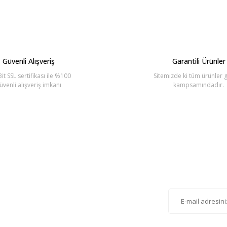
Bu ürüne ilk yorumu siz yapın!
Yorum Yaz
Güvenli Alışveriş
Garantili Ürünler
it SSL sertifikası ile %100
Sitemizde ki tüm ürünler g
üvenli alışveriş imkanı
kampsamındadır.
Gönder
lten'e Kayıt Olun
istemize kayıt olarak kampanyalardan, haberdar
siniz.