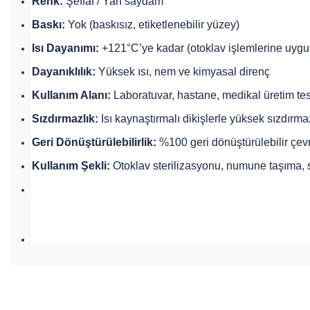
Renk:
Şeffaf / Yarı saydam
Baskı:
Yok (baskısız, etiketlenebilir yüzey)
Isı Dayanımı:
+121°C’ye kadar (otoklav işlemlerine uygu
Dayanıklılık:
Yüksek ısı, nem ve kimyasal direnç
Kullanım Alanı:
Laboratuvar, hastane, medikal üretim tesi
Sızdırmazlık:
Isı kaynaştırmalı dikişlerle yüksek sızdırma
Geri Dönüştürülebilirlik:
%100 geri dönüştürülebilir çe
Kullanım Şekli:
Otoklav sterilizasyonu, numune taşıma,
Bu ürünün fiyat bilgisi, resim, ürün açıklamalarında ve diğer konul
Görüş ve önerileriniz için teşekkür ederiz.