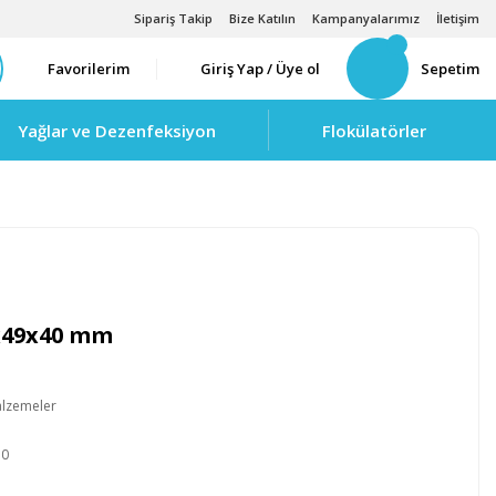
Sipariş Takip
Bize Katılın
Kampanyalarımız
İletişim
Favorilerim
Giriş Yap / Üye ol
Sepetim
Yağlar ve Dezenfeksiyon
Flokülatörler
1x49x40 mm
alzemeler
50