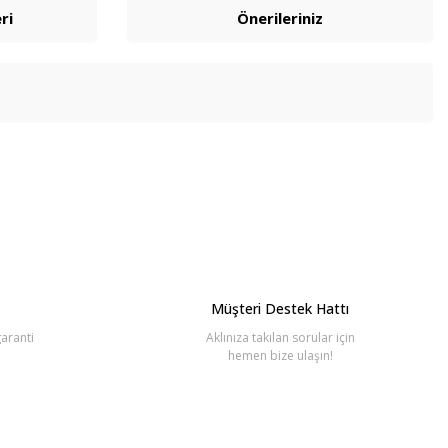
ri
Önerileriniz
bilirsiniz.
Müşteri Destek Hattı
aranti
Aklınıza takılan sorular için
hemen bize ulaşın!