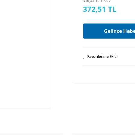
310,43 TL + KDV
372,51 TL
Gelince Habe