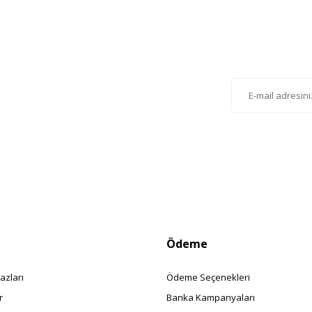
Gönder
lten'e Kayıt Olun
istemize kayıt olarak kampanyalardan, haberdar
siniz.
Ödeme
azları
Ödeme Seçenekleri
r
Banka Kampanyaları