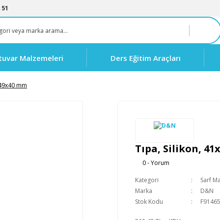
 51
tuvar Malzemeleri
Ders Eğitim Araçları
1x49x40 mm
Tıpa, Silikon, 4
0 - Yorum
Kategori
Sarf M
Marka
D&N
Stok Kodu
F9146