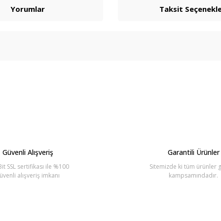
Yorumlar
Taksit Seçenekle
arda yetersiz gördüğünüz noktaları öneri formunu kullanarak tarafımıza ilete
Bu ürüne ilk yorumu siz yapın!
Yorum Yaz
Güvenli Alışveriş
Garantili Ürünler
it SSL sertifikası ile %100
Sitemizde ki tüm ürünler g
üvenli alışveriş imkanı
kampsamındadır.