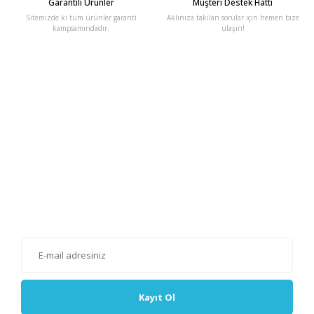
Garantili Ürünler
Müşteri Destek Hattı
Sitemizde ki tüm ürünler garanti
Aklınıza takılan sorular için hemen bize
kampsamındadır.
ulaşın!
E-Bülten'e Kayıt Olun
Haber listemize kayıt olarak kampanyalardan, haberdar
olabilirsiniz.
Kayıt Ol