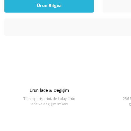
Ürün Bilgisi
Bu ürünün fiyat bilgisi, resim, ürün açıklamalarında ve diğer konul
Görüş ve önerileriniz için teşekkür ederiz.
Ürün resmi kalitesiz, bozuk veya görüntülenemiyor.
Ürün açıklamasında eksik bilgiler bulunuyor.
Ürün bilgilerinde hatalar bulunuyor.
Ürün İade & Değişim
Ürün fiyatı diğer sitelerden daha pahalı.
Tüm siparişlerinizde kolay ürün
256 B
Bu ürüne benzer farklı alternatifler olmalı.
iade ve değişim imkanı
g