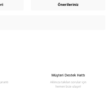
ri
Önerileriniz
bilirsiniz.
Müşteri Destek Hattı
aranti
Aklınıza takılan sorular için
hemen bize ulaşın!