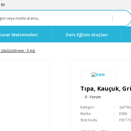
 51
tuvar Malzemeleri
Ders Eğitim Araçları
i, 26x32x30 mm - 5 Ad.
Tıpa, Kauçuk, Gri
0 - Yorum
Kategori
Sarf M
Marka
D&N
Stok Kodu
F9117