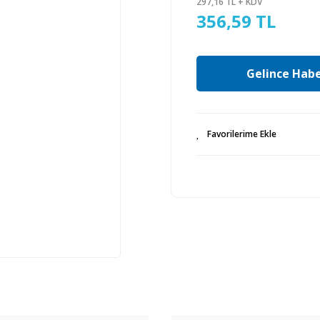
297,16 TL + KDV
356,59 TL
Gelince Habe