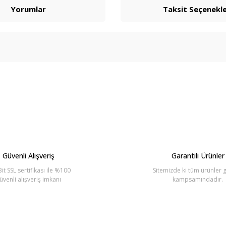
Yorumlar
Taksit Seçenekle
arda yetersiz gördüğünüz noktaları öneri formunu kullanarak tarafımıza ilete
Bu ürüne ilk yorumu siz yapın!
Yorum Yaz
Güvenli Alışveriş
Garantili Ürünler
it SSL sertifikası ile %100
Sitemizde ki tüm ürünler g
üvenli alışveriş imkanı
kampsamındadır.