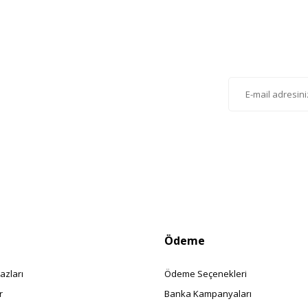
Gönder
lten'e Kayıt Olun
istemize kayıt olarak kampanyalardan, haberdar
siniz.
Ödeme
azları
Ödeme Seçenekleri
r
Banka Kampanyaları