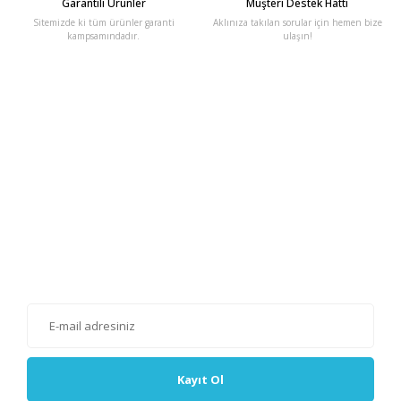
Garantili Ürünler
Müşteri Destek Hattı
Sitemizde ki tüm ürünler garanti
Aklınıza takılan sorular için hemen bize
kampsamındadır.
ulaşın!
E-Bülten'e Kayıt Olun
Haber listemize kayıt olarak kampanyalardan, haberdar
olabilirsiniz.
Kayıt Ol