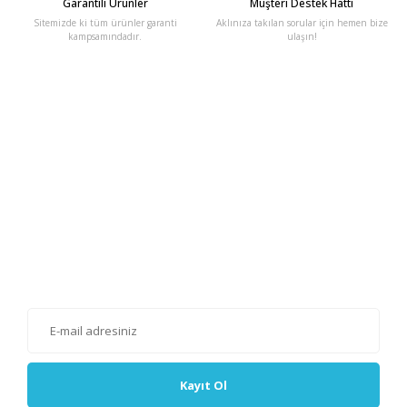
Garantili Ürünler
Müşteri Destek Hattı
Sitemizde ki tüm ürünler garanti
Aklınıza takılan sorular için hemen bize
kampsamındadır.
ulaşın!
E-Bülten'e Kayıt Olun
Haber listemize kayıt olarak kampanyalardan, haberdar
olabilirsiniz.
Kayıt Ol