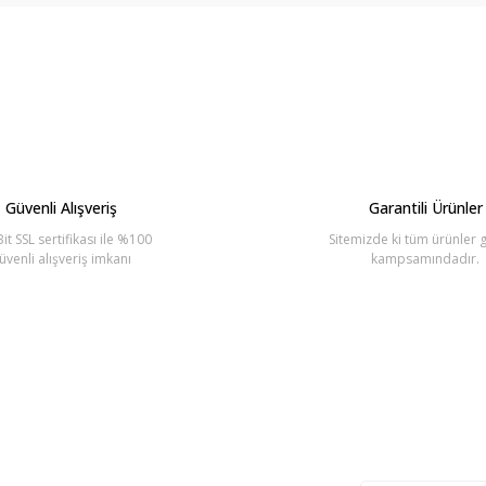
arda yetersiz gördüğünüz noktaları öneri formunu kullanarak tarafımıza ilete
Bu ürüne ilk yorumu siz yapın!
Yorum Yaz
Güvenli Alışveriş
Garantili Ürünler
it SSL sertifikası ile %100
Sitemizde ki tüm ürünler g
üvenli alışveriş imkanı
kampsamındadır.
Gönder
lten'e Kayıt Olun