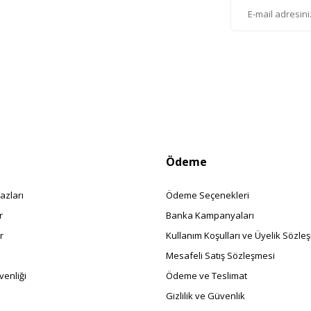
istemize kayıt olarak kampanyalardan, haberdar
siniz.
Ödeme
azları
Ödeme Seçenekleri
r
Banka Kampanyaları
r
Kullanım Koşulları ve Üyelik Sözle
Mesafeli Satış Sözleşmesi
enliği
Ödeme ve Teslimat
Gizlilik ve Güvenlik