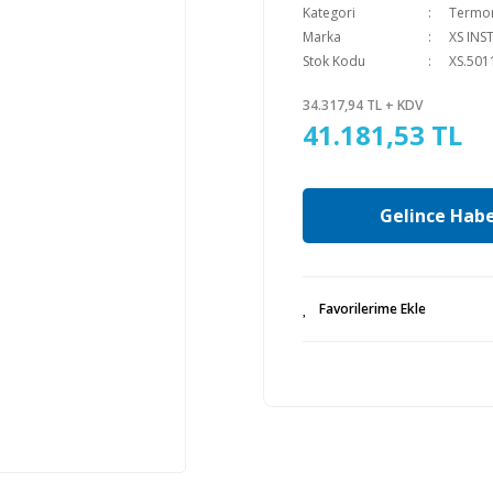
Kategori
Termo
Marka
XS IN
Stok Kodu
XS.501
34.317,94 TL + KDV
41.181,53 TL
Gelince Habe