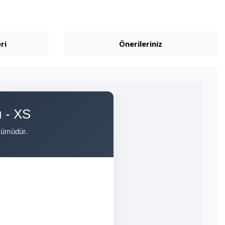
ri
Önerileriniz
ı - XS
özümüdür.