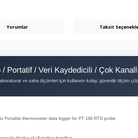
Yorumlar
Taksit Seçenekle
 Portatif / Veri Kaydedicili / Çok Kanall
 laboratuvar ve saha ölçümleri için kullanımı kolay, güvenilir ölçüm ç
o Portable thermometer data logger for PT 100 RTD probe
neously display of all probes together