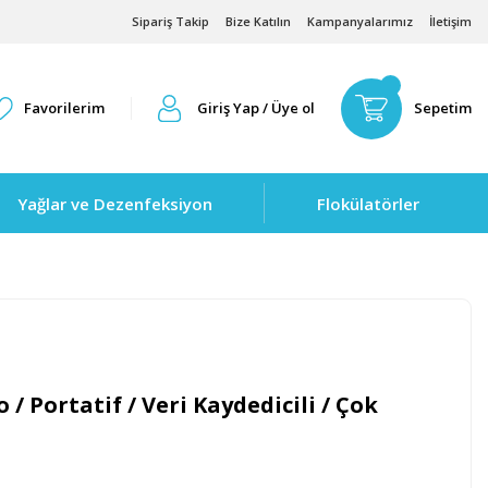
Sipariş Takip
Bize Katılın
Kampanyalarımız
İletişim
Favorilerim
Giriş Yap / Üye ol
Sepetim
Yağlar ve Dezenfeksiyon
Flokülatörler
/ Portatif / Veri Kaydedicili / Çok