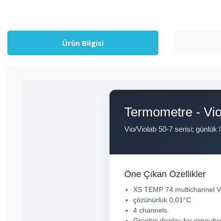
Ürün Bilgisi
Termometre - Vio /
Vio/Violab 50-7 serisi; günlük
Öne Çıkan Özellikler
XS TEMP 74 multichannel Vi
çözünürlük 0,01°C
4 channels
Graphic display for simoulta