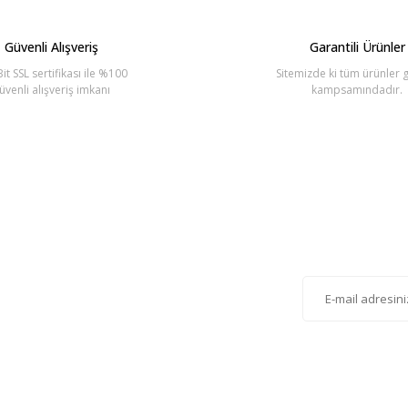
Güvenli Alışveriş
Garantili Ürünler
it SSL sertifikası ile %100
Sitemizde ki tüm ürünler g
üvenli alışveriş imkanı
kampsamındadır.
Gönder
lten'e Kayıt Olun
istemize kayıt olarak kampanyalardan, haberdar
siniz.