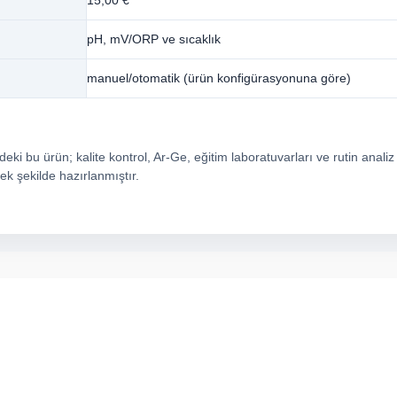
15,00 €
pH, mV/ORP ve sıcaklık
manuel/otomatik (ürün konfigürasyonuna göre)
ki bu ürün; kalite kontrol, Ar-Ge, eğitim laboratuvarları ve rutin analiz
ek şekilde hazırlanmıştır.
arda yetersiz gördüğünüz noktaları öneri formunu kullanarak tarafımıza ilete
Bu ürüne ilk yorumu siz yapın!
Yorum Yaz