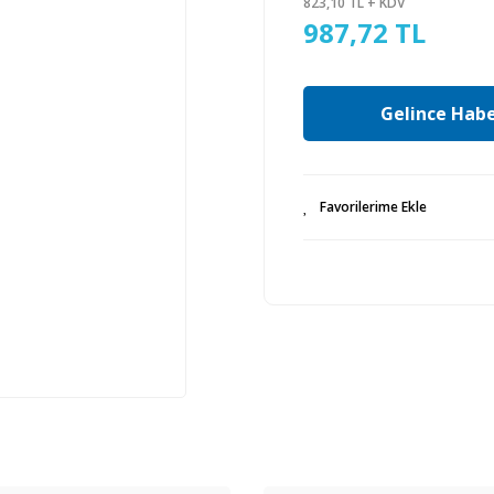
823,10 TL + KDV
987,72 TL
Gelince Habe