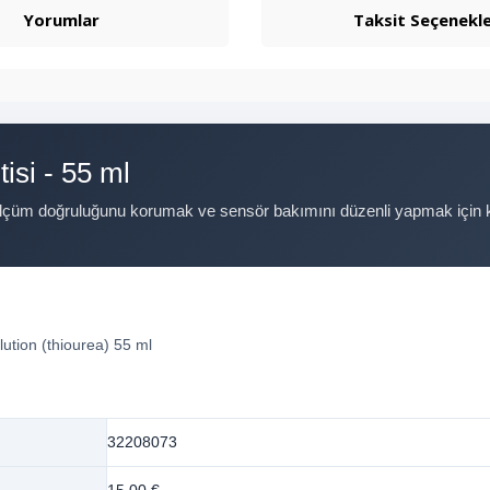
Yorumlar
Taksit Seçenekle
isi - 55 ml
ölçüm doğruluğunu korumak ve sensör bakımını düzenli yapmak için kul
ion (thiourea) 55 ml
32208073