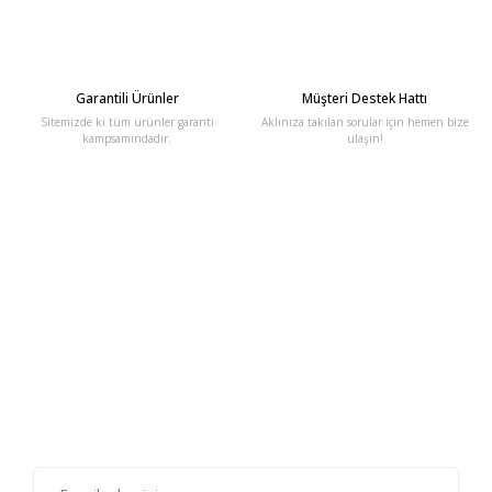
Garantili Ürünler
Müşteri Destek Hattı
Sitemizde ki tüm ürünler garanti
Aklınıza takılan sorular için hemen bize
kampsamındadır.
ulaşın!
E-Bülten'e Kayıt Olun
Haber listemize kayıt olarak kampanyalardan, haberdar
olabilirsiniz.