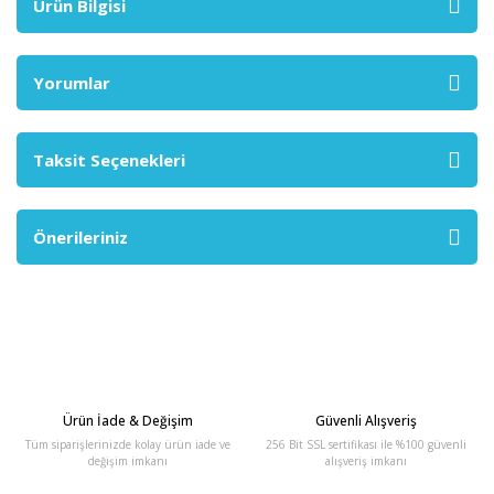
Ürün Bilgisi
Yorumlar
Taksit Seçenekleri
Önerileriniz
Ürün İade & Değişim
Güvenli Alışveriş
Tüm siparişlerinizde kolay ürün iade ve
256 Bit SSL sertifikası ile %100 güvenli
değişim imkanı
alışveriş imkanı