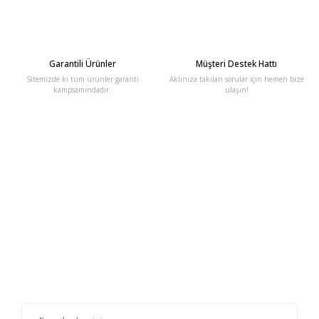
Garantili Ürünler
Müşteri Destek Hattı
Sitemizde ki tüm ürünler garanti
Aklınıza takılan sorular için hemen bize
kampsamındadır.
ulaşın!
E-Bülten'e Kayıt Olun
Haber listemize kayıt olarak kampanyalardan, haberdar
olabilirsiniz.