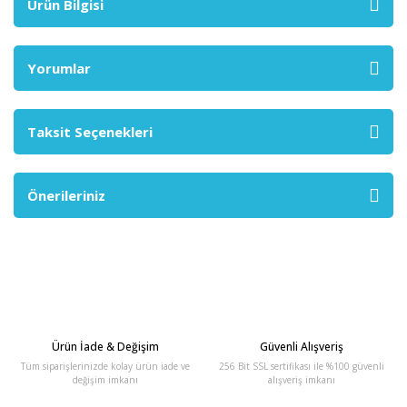
Ürün Bilgisi
Yorumlar
Taksit Seçenekleri
Önerileriniz
Ürün İade & Değişim
Güvenli Alışveriş
Tüm siparişlerinizde kolay ürün iade ve
256 Bit SSL sertifikası ile %100 güvenli
değişim imkanı
alışveriş imkanı