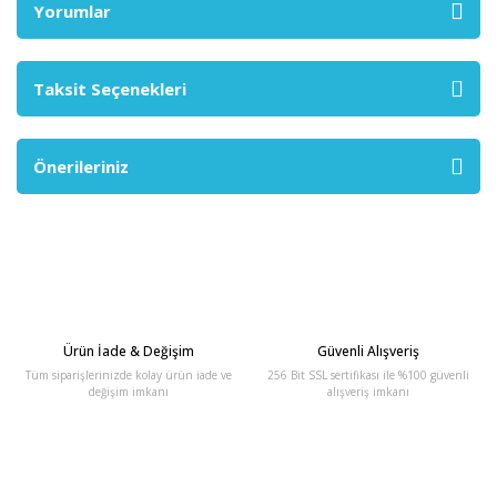
Yorumlar
Taksit Seçenekleri
Önerileriniz
Ürün İade & Değişim
Güvenli Alışveriş
Tüm siparişlerinizde kolay ürün iade ve
256 Bit SSL sertifikası ile %100 güvenli
değişim imkanı
alışveriş imkanı