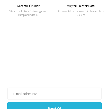
Garantili Ürünler
Müşteri Destek Hattı
Sitemizde ki tüm ürünler garanti
Aklınıza takılan sorular için hemen bize
kampsamındadır.
ulaşın!
E-Bülten'e Kayıt Olun
Haber listemize kayıt olarak kampanyalardan, haberdar
olabilirsiniz.
Kayıt Ol