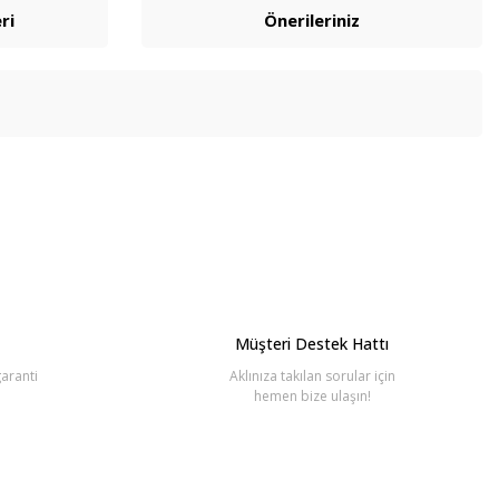
ri
Önerileriniz
bilirsiniz.
Müşteri Destek Hattı
aranti
Aklınıza takılan sorular için
hemen bize ulaşın!