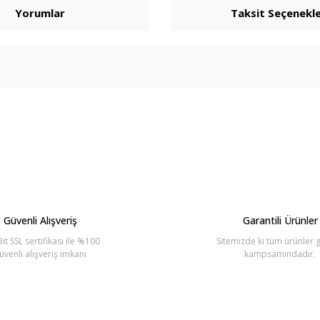
Yorumlar
Taksit Seçenekle
arda yetersiz gördüğünüz noktaları öneri formunu kullanarak tarafımıza ilete
Bu ürüne ilk yorumu siz yapın!
Yorum Yaz
Güvenli Alışveriş
Garantili Ürünler
it SSL sertifikası ile %100
Sitemizde ki tüm ürünler g
üvenli alışveriş imkanı
kampsamındadır.