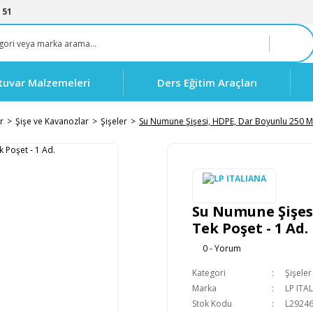
 51
tuvar Malzemeleri
Ders Eğitim Araçları
r
Şişe ve Kavanozlar
Şişeler
Su Numune Şişesi, HDPE, Dar Boyunlu 250 ML
Su Numune Şişesi
Tek Poşet - 1 Ad.
0 - Yorum
Kategori
Şişeler
Marka
LP ITA
Stok Kodu
L2924