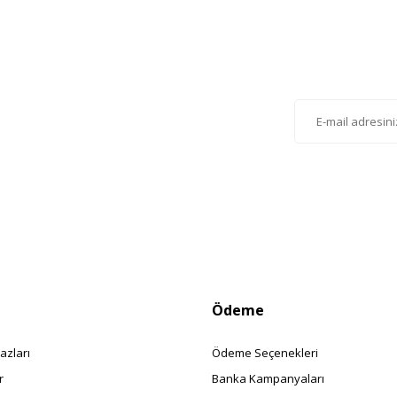
Gönder
lten'e Kayıt Olun
istemize kayıt olarak kampanyalardan, haberdar
siniz.
Ödeme
azları
Ödeme Seçenekleri
r
Banka Kampanyaları