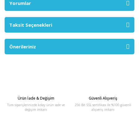
Yorumlar
Taksit Seçenekleri
Önerileriniz
Ürün İade & Değişim
Güvenli Alışveriş
Tüm siparişlerinizde kolay ürün iade ve
256 Bit SSL sertifikası ile %100 güvenli
değişim imkanı
alışveriş imkanı