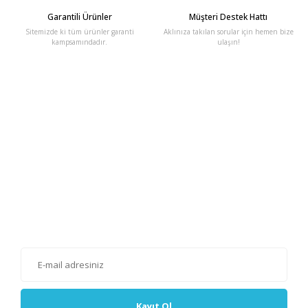
Garantili Ürünler
Müşteri Destek Hattı
Sitemizde ki tüm ürünler garanti
Aklınıza takılan sorular için hemen bize
kampsamındadır.
ulaşın!
E-Bülten'e Kayıt Olun
Haber listemize kayıt olarak kampanyalardan, haberdar
olabilirsiniz.
Kayıt Ol