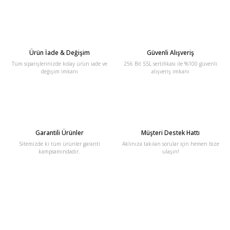
Ürün İade & Değişim
Güvenli Alışveriş
Tüm siparişlerinizde kolay ürün iade ve
256 Bit SSL sertifikası ile %100 güvenli
değişim imkanı
alışveriş imkanı
Garantili Ürünler
Müşteri Destek Hattı
Sitemizde ki tüm ürünler garanti
Aklınıza takılan sorular için hemen bize
kampsamındadır.
ulaşın!