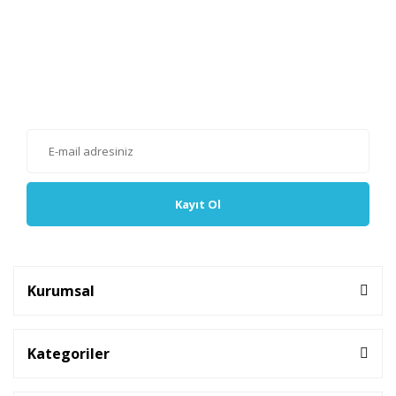
E-Bülten'e Kayıt Olun
Haber listemize kayıt olarak kampanyalardan, haberdar
olabilirsiniz.
Kayıt Ol
Kurumsal
Kategoriler