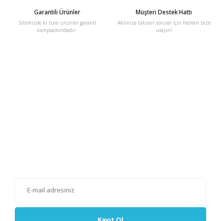
Garantili Ürünler
Müşteri Destek Hattı
Sitemizde ki tüm ürünler garanti
Aklınıza takılan sorular için hemen bize
kampsamındadır.
ulaşın!
E-Bülten'e Kayıt Olun
Haber listemize kayıt olarak kampanyalardan, haberdar
olabilirsiniz.
Kayıt Ol