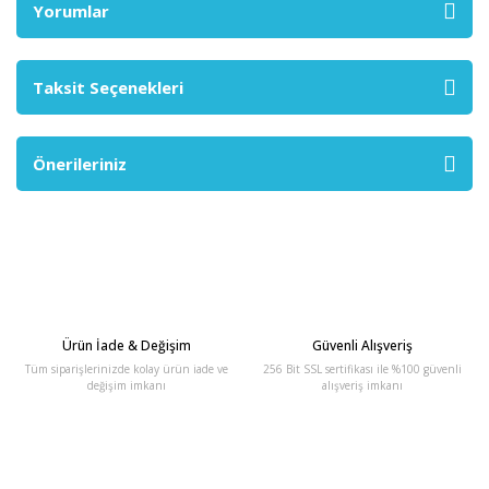
Yorumlar
Taksit Seçenekleri
Önerileriniz
Ürün İade & Değişim
Güvenli Alışveriş
Tüm siparişlerinizde kolay ürün iade ve
256 Bit SSL sertifikası ile %100 güvenli
değişim imkanı
alışveriş imkanı