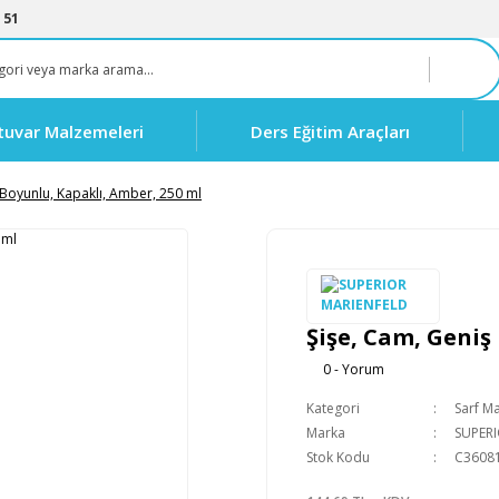
 51
tuvar Malzemeleri
Ders Eğitim Araçları
 Boyunlu, Kapaklı, Amber, 250 ml
Şişe, Cam, Geniş
0 - Yorum
Kategori
Sarf M
Marka
SUPER
Stok Kodu
C3608