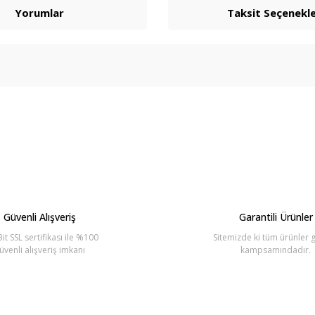
Yorumlar
Taksit Seçenekle
arda yetersiz gördüğünüz noktaları öneri formunu kullanarak tarafımıza ilete
Bu ürüne ilk yorumu siz yapın!
Yorum Yaz
Güvenli Alışveriş
Garantili Ürünler
it SSL sertifikası ile %100
Sitemizde ki tüm ürünler g
üvenli alışveriş imkanı
kampsamındadır.