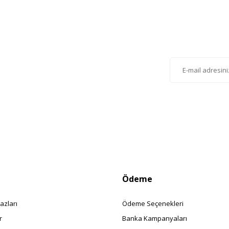
Gönder
lten'e Kayıt Olun
istemize kayıt olarak kampanyalardan, haberdar
siniz.
Ödeme
azları
Ödeme Seçenekleri
r
Banka Kampanyaları