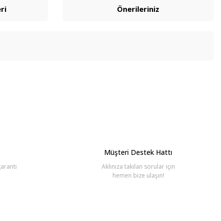
ri
Önerileriniz
bilirsiniz.
Müşteri Destek Hattı
aranti
Aklınıza takılan sorular için
hemen bize ulaşın!