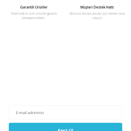
Garantili Ürünler
Müşteri Destek Hattı
Sitemizde ki tüm ürünler garanti
Aklınıza takılan sorular için hemen bize
kampsamındadır.
ulaşın!
E-Bülten'e Kayıt Olun
Haber listemize kayıt olarak kampanyalardan, haberdar
olabilirsiniz.
Kayıt Ol