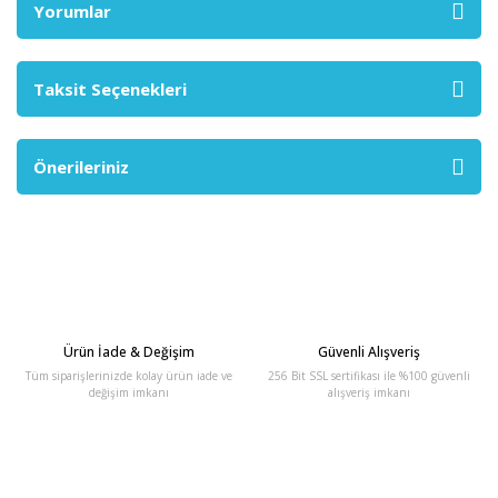
Yorumlar
Taksit Seçenekleri
Önerileriniz
Ürün İade & Değişim
Güvenli Alışveriş
Tüm siparişlerinizde kolay ürün iade ve
256 Bit SSL sertifikası ile %100 güvenli
değişim imkanı
alışveriş imkanı