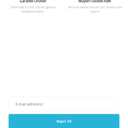
Garantili Ürünler
Müşteri Destek Hattı
Sitemizde ki tüm ürünler garanti
Aklınıza takılan sorular için hemen bize
kampsamındadır.
ulaşın!
E-Bülten'e Kayıt Olun
Haber listemize kayıt olarak kampanyalardan, haberdar
olabilirsiniz.
Kayıt Ol