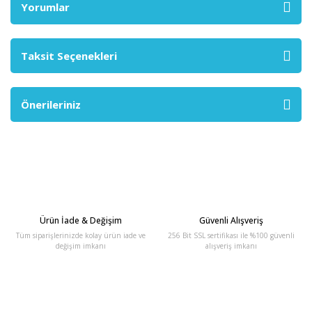
Yorumlar
Taksit Seçenekleri
Önerileriniz
Ürün İade & Değişim
Güvenli Alışveriş
Tüm siparişlerinizde kolay ürün iade ve
256 Bit SSL sertifikası ile %100 güvenli
değişim imkanı
alışveriş imkanı