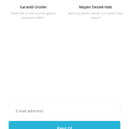
Garantili Ürünler
Müşteri Destek Hattı
Sitemizde ki tüm ürünler garanti
Aklınıza takılan sorular için hemen bize
kampsamındadır.
ulaşın!
E-Bülten'e Kayıt Olun
Haber listemize kayıt olarak kampanyalardan, haberdar
olabilirsiniz.
Kayıt Ol