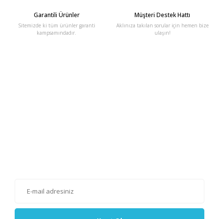
Garantili Ürünler
Müşteri Destek Hattı
Sitemizde ki tüm ürünler garanti
Aklınıza takılan sorular için hemen bize
kampsamındadır.
ulaşın!
E-Bülten'e Kayıt Olun
Haber listemize kayıt olarak kampanyalardan, haberdar
olabilirsiniz.