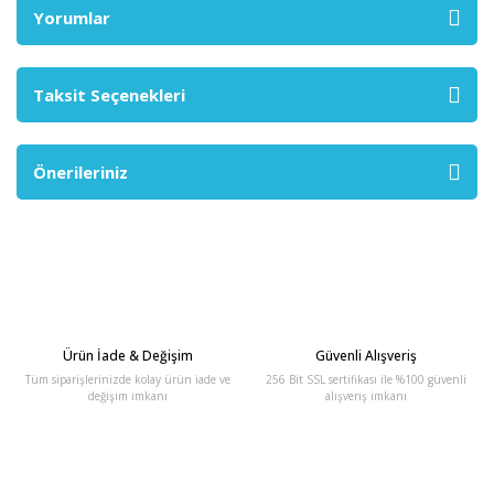
Yorumlar
Taksit Seçenekleri
Önerileriniz
Ürün İade & Değişim
Güvenli Alışveriş
Tüm siparişlerinizde kolay ürün iade ve
256 Bit SSL sertifikası ile %100 güvenli
değişim imkanı
alışveriş imkanı