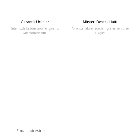
Garantili Ürünler
Müşteri Destek Hattı
Sitemizde ki tüm ürünler garanti
Aklınıza takılan sorular için hemen bize
kampsamındadır.
ulaşın!
E-Bülten'e Kayıt Olun
Haber listemize kayıt olarak kampanyalardan, haberdar
olabilirsiniz.