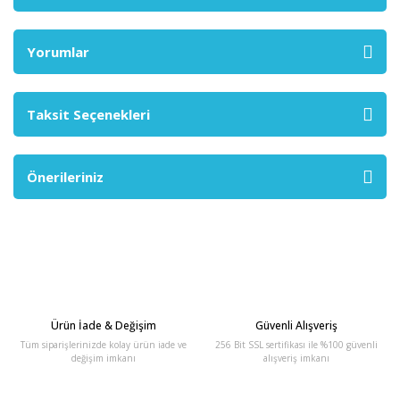
Yorumlar
Taksit Seçenekleri
Önerileriniz
Ürün İade & Değişim
Güvenli Alışveriş
Tüm siparişlerinizde kolay ürün iade ve
256 Bit SSL sertifikası ile %100 güvenli
değişim imkanı
alışveriş imkanı