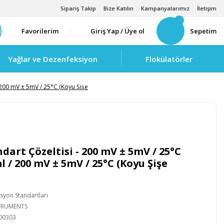
Sipariş Takip
Bize Katılın
Kampanyalarımız
İletişim
Favorilerim
Giriş Yap / Üye ol
Sepetim
Yağlar ve Dezenfeksiyon
Flokülatörler
 200 mV ± 5mV / 25°C (Koyu Şişe
art Çözeltisi - 200 mV ± 5mV / 25°C
ml / 200 mV ± 5mV / 25°C (Koyu Şişe
syon Standartları
STRUMENTS
00303