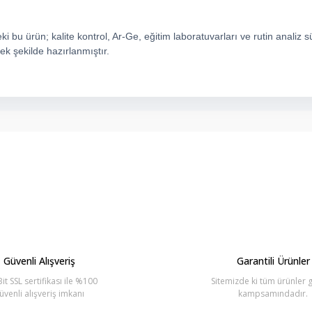
 bu ürün; kalite kontrol, Ar-Ge, eğitim laboratuvarları ve rutin analiz s
ek şekilde hazırlanmıştır.
arda yetersiz gördüğünüz noktaları öneri formunu kullanarak tarafımıza ilete
Bu ürüne ilk yorumu siz yapın!
Yorum Yaz
Güvenli Alışveriş
Garantili Ürünler
it SSL sertifikası ile %100
Sitemizde ki tüm ürünler g
üvenli alışveriş imkanı
kampsamındadır.