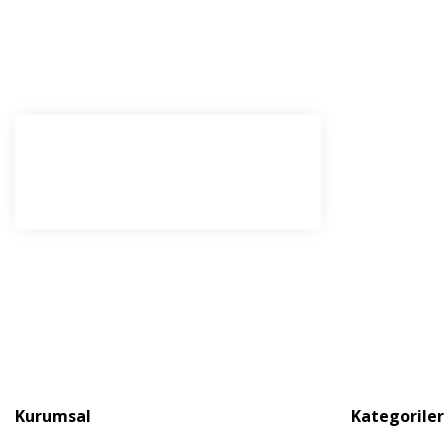
E-Bü
Haber l
olabilir
Kurumsal
Kategoriler