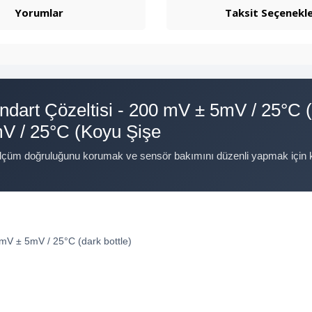
Yorumlar
Taksit Seçenekle
art Çözeltisi - 200 mV ± 5mV / 25°C (
V / 25°C (Koyu Şişe
ölçüm doğruluğunu korumak ve sensör bakımını düzenli yapmak için kul
V ± 5mV / 25°C (dark bottle)