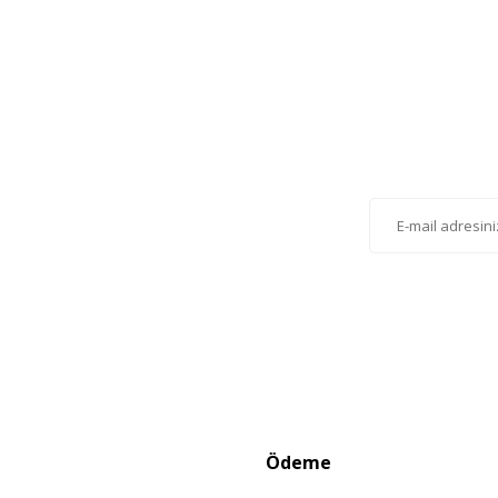
Gönder
lten'e Kayıt Olun
istemize kayıt olarak kampanyalardan, haberdar
siniz.
Ödeme