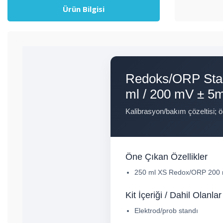
Ürün Bilgisi
Redoks/ORP Stand
ml / 200 mV ± 5m
Kalibrasyon/bakım çözeltisi; 
Öne Çıkan Özellikler
250 ml XS Redox/ORP 200 m
Kit İçeriği / Dahil Olanlar
Elektrod/prob standı