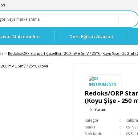
 51
tuvar Malzemeleri
Ders Eğitim Araçları
rı
Redoks/ORP Standart Çözeltisi - 200 mV ± 5mV / 25°C (Koyu Şişe - 250 ml /
Redoks/ORP Stand
(Koyu Şişe - 250 
0 - Yorum
Kategori
Kalibra
Marka
XS IN
Stok Kodu
XS.511