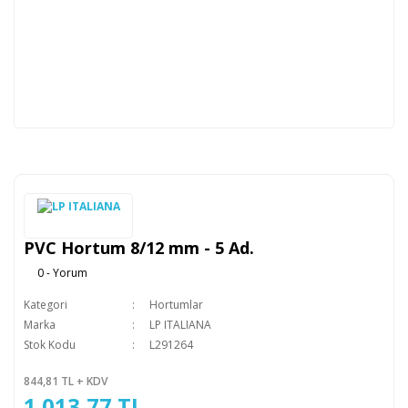
PVC Hortum 8/12 mm - 5 Ad.
0 - Yorum
Kategori
Hortumlar
Marka
LP ITALIANA
Stok Kodu
L291264
844,81 TL + KDV
1.013,77 TL