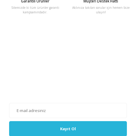
Garantili Ürünler
Müşteri Destek Hattı
Sitemizde ki tüm ürünler garanti
Aklınıza takılan sorular için hemen bize
kampsamındadır.
ulaşın!
E-Bülten'e Kayıt Olun
Haber listemize kayıt olarak kampanyalardan, haberdar
olabilirsiniz.
Kayıt Ol