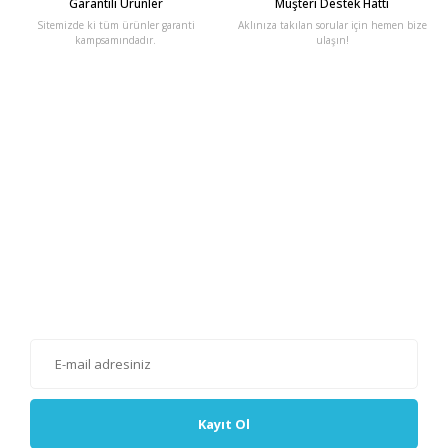
Garantili Ürünler
Müşteri Destek Hattı
Sitemizde ki tüm ürünler garanti
Aklınıza takılan sorular için hemen bize
kampsamındadır.
ulaşın!
E-Bülten'e Kayıt Olun
Haber listemize kayıt olarak kampanyalardan, haberdar
olabilirsiniz.
Kayıt Ol