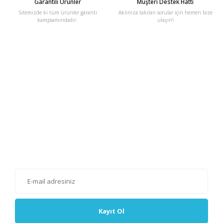
Garantili Ürünler
Müşteri Destek Hattı
Sitemizde ki tüm ürünler garanti
Aklınıza takılan sorular için hemen bize
kampsamındadır.
ulaşın!
E-Bülten'e Kayıt Olun
Haber listemize kayıt olarak kampanyalardan, haberdar
olabilirsiniz.
Kayıt Ol