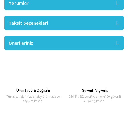
Yorumlar
Taksit Seçenekleri
Önerileriniz
Ürün İade & Değişim
Güvenli Alışveriş
Tüm siparişlerinizde kolay ürün iade ve
256 Bit SSL sertifikası ile %100 güvenli
değişim imkanı
alışveriş imkanı