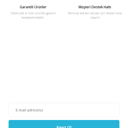
Garantili Ürünler
Müşteri Destek Hattı
Sitemizde ki tüm ürünler garanti
Aklınıza takılan sorular için hemen bize
kampsamındadır.
ulaşın!
E-Bülten'e Kayıt Olun
Haber listemize kayıt olarak kampanyalardan, haberdar
olabilirsiniz.
Kayıt Ol