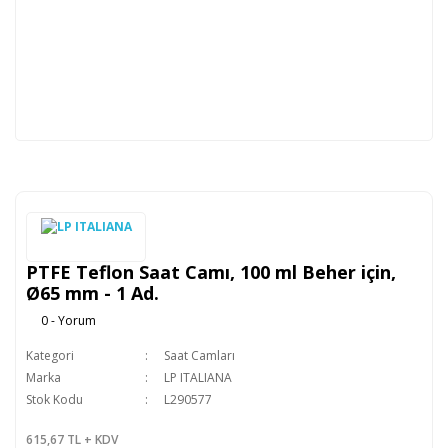
PTFE Teflon Saat Camı, 100 ml Beher için,
Ø65 mm - 1 Ad.
0 - Yorum
Kategori
Saat Camları
Marka
LP ITALIANA
Stok Kodu
L290577
615,67 TL + KDV