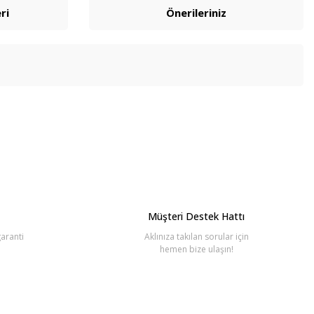
ri
Önerileriniz
bilirsiniz.
Müşteri Destek Hattı
aranti
Aklınıza takılan sorular için
hemen bize ulaşın!