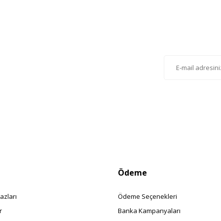
Gönder
lten'e Kayıt Olun
istemize kayıt olarak kampanyalardan, haberdar
siniz.
Ödeme
azları
Ödeme Seçenekleri
r
Banka Kampanyaları