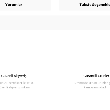
Yorumlar
Taksit Seçenekle
arda yetersiz gördüğünüz noktaları öneri formunu kullanarak tarafımıza ilete
Bu ürüne ilk yorumu siz yapın!
Yorum Yaz
Güvenli Alışveriş
Garantili Ürünler
it SSL sertifikası ile %100
Sitemizde ki tüm ürünler g
üvenli alışveriş imkanı
kampsamındadır.