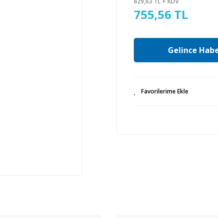
629,63 TL + KDV
755,56 TL
Gelince Habe