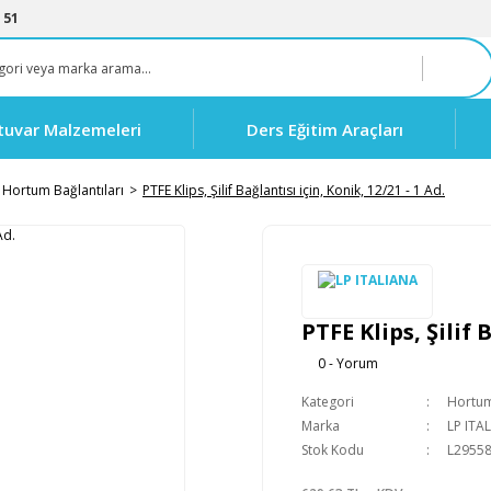
 51
tuvar Malzemeleri
Ders Eğitim Araçları
Hortum Bağlantıları
PTFE Klips, Şilif Bağlantısı için, Konik, 12/21 - 1 Ad.
PTFE Klips, Şilif 
0 - Yorum
Kategori
Hortum
Marka
LP ITA
Stok Kodu
L2955