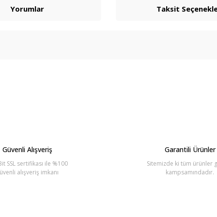
Yorumlar
Taksit Seçenekle
arda yetersiz gördüğünüz noktaları öneri formunu kullanarak tarafımıza ilete
Bu ürüne ilk yorumu siz yapın!
Yorum Yaz
Güvenli Alışveriş
Garantili Ürünler
it SSL sertifikası ile %100
Sitemizde ki tüm ürünler g
üvenli alışveriş imkanı
kampsamındadır.