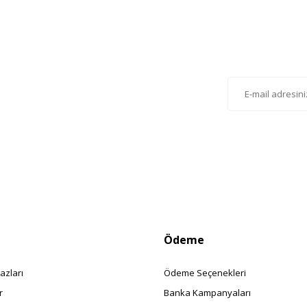
Gönder
lten'e Kayıt Olun
istemize kayıt olarak kampanyalardan, haberdar
siniz.
Ödeme
azları
Ödeme Seçenekleri
r
Banka Kampanyaları