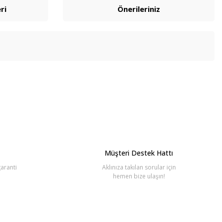
ri
Önerileriniz
bilirsiniz.
Müşteri Destek Hattı
aranti
Aklınıza takılan sorular için
hemen bize ulaşın!