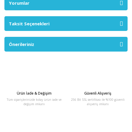
Yorumlar
Taksit Seçenekleri
Önerileriniz
Ürün İade & Değişim
Güvenli Alışveriş
Tüm siparişlerinizde kolay ürün iade ve
256 Bit SSL sertifikası ile %100 güvenli
değişim imkanı
alışveriş imkanı