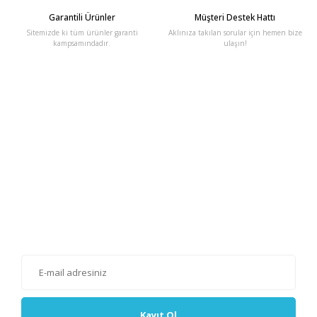
Garantili Ürünler
Müşteri Destek Hattı
Sitemizde ki tüm ürünler garanti
Aklınıza takılan sorular için hemen bize
kampsamındadır.
ulaşın!
E-Bülten'e Kayıt Olun
Haber listemize kayıt olarak kampanyalardan, haberdar
olabilirsiniz.
Kayıt Ol