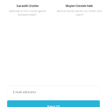
Garantili Ürünler
Müşteri Destek Hattı
Sitemizde ki tüm ürünler garanti
Aklınıza takılan sorular için hemen bize
kampsamındadır.
ulaşın!
E-Bülten'e Kayıt Olun
Haber listemize kayıt olarak kampanyalardan, haberdar
olabilirsiniz.
Kayıt Ol