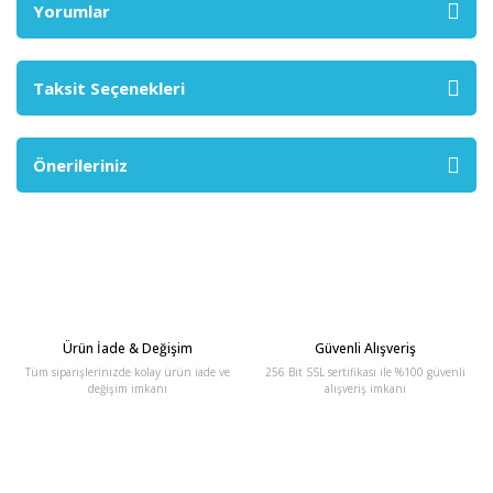
Yorumlar
Taksit Seçenekleri
Önerileriniz
Ürün İade & Değişim
Güvenli Alışveriş
Tüm siparişlerinizde kolay ürün iade ve
256 Bit SSL sertifikası ile %100 güvenli
değişim imkanı
alışveriş imkanı